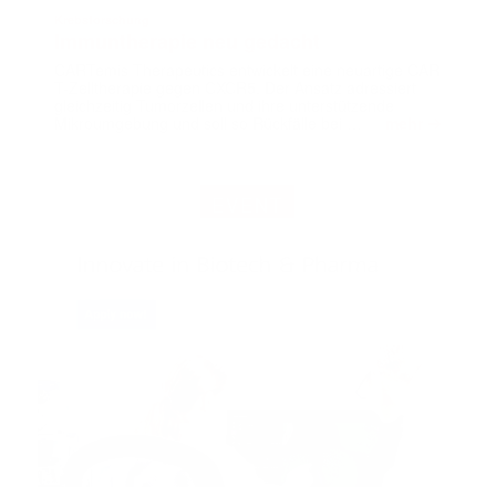
Krebsforschung
Immuntherapie neu gedacht
CARTemis Therapeutics entwickelt eine neuartige CAR
T-Zelltherapie gegen CXCR5. Der Ansatz adressiert
gleichzeitig Tumorzellen und ihre unterstützende
➔
Mikroumgebung und soll so Rückfälle bei …
mehr
EVENT