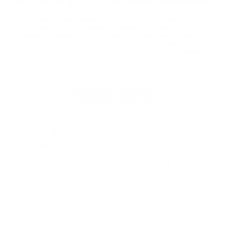
Off-Target-Effekte sorgen bei Gen- und Zelltherapien
immer wieder für unerwartete Nebenwirkungen. Eine
bessere Zielsteuerung könnte die Lösung sein. Auch
die Produktion von autologen CAR-T-Zelltherapien …
➔
mehr
Leseprobe
Abo
|
ADVERTORIAL