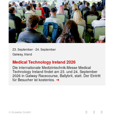
23. September
-
24. September
Galway, Irland
Medical Technology Ireland 2026
Die internationale Medizintechnik-Messe Medical
Technology Ireland findet am 23. und 24. September
2026 in Galway Racecourse, Ballybrit, statt. Der Eintritt
➔
für Besucher ist kostenlos.
Mit dem |transkript-Newsletter
jede Woche aktuell informiert.
E-
Mail
(erforderlich)
© Knowbio GmbH